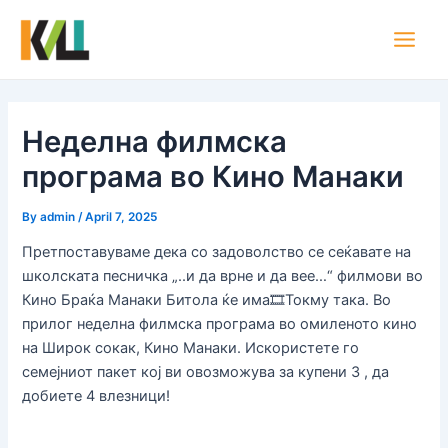
Skip
Post
Main
to
navigation
Men
content
Неделна филмска
програма во Кино Манаки
By
admin
/
April 7, 2025
Претпоставуваме дека со задоволство се сеќавате на
школската песничка „..и да врне и да вее…“ филмови во
Кино Браќа Манаки Битола ќе има🎞Токму така. Во
прилог неделна филмска програма во омиленото кино
на Широк сокак, Кино Манаки. Искористете го
семејниот пакет кој ви овозможува за купени 3 , да
добиете 4 влезници!