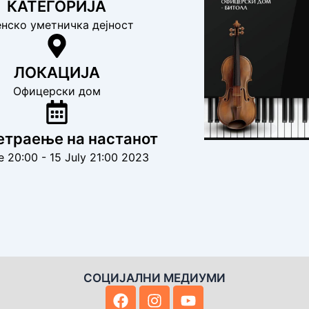
КАТЕГОРИЈА
нско уметничка дејност
ЛОКАЦИЈА
Офицерски дом
траење на настанот
e 20:00 - 15 July 21:00 2023
СОЦИЈАЛНИ МЕДИУМИ
F
I
Y
a
n
o