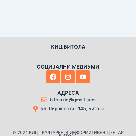
КИЦ БИТОЛА
СОЦИЈАЛНИ МЕДИУМИ
F
I
Y
a
n
o
c
s
u
e
t
t
АДРЕСА
b
a
u
bitolakic@gmail.com
o
g
b
ул.Широк сокак 145, Битола
o
r
e
k
a
m
© 2024 КИЦ | КУЛТУРЕН И ИНФОРМАТИВЕН ЦЕНТАР
БИТОЛА