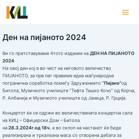
Skip
Main
to
Men
content
Ден на пијаното 2024
Ви го претставуваме 4тото издание на
ДЕН НА ПИЈАНОТО
2024
На овој ден кој е во чест на неговото величество
ПИЈАНОТО, за прв пат правиме една маѓународна
погранична соработка помеѓу Здружението
“Пијано”
од
Битола, Музичкото училиште “Тефта Ташко Кочо” од Корча,
Р. Албанија и Музичкото училиште од Јаница, Р. Грција.
Концертот ќе се одржи во величествената концертна сала
на КИЦ – Офицерски Дом – Битола
на
28.3.2024г.од 18ч.
а во склоп на настанот ќе биде
реализирана и тркалезна маса со отворена дебата за