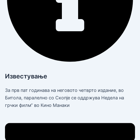
Известување
За прв пат годинава на неговото четврто издание, во
Битола, паралелно со Скопје се оддржува Недела на
грчки филм“ во Кино Манаки