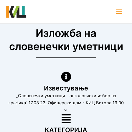
Skip
Main
to
Men
content
Изложба на
словенечки уметници
Известување
„Словенечки уметници - антологиски избор на
графика“ 17.03.23, Офицерски дом - КИЦ Битола 19.00
ч.
КАТЕГОРИЈА