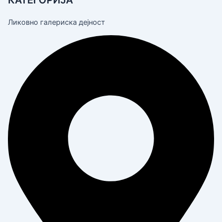
Ликовно галериска дејност