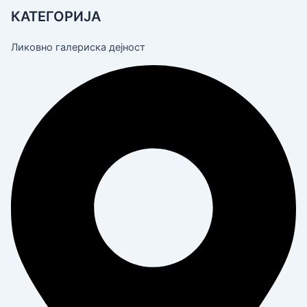
КАТЕГОРИЈА
Ликовно галериска дејност