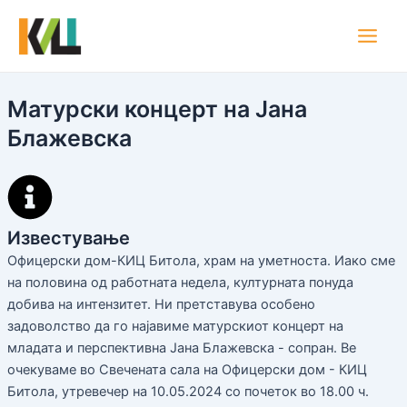
Skip
Main
to
Men
content
Матурски концерт на Јана
Блажевска
Известување
Офицерски дом-КИЦ Битола, храм на уметноста. Иако сме
на половина од работната недела, културната понуда
добива на интензитет. Ни претставува особено
задоволство да го најавиме матурскиот концерт на
младата и перспективна Јана Блажевска - сопран. Ве
очекуваме во Свечената сала на Офицерски дом - КИЦ
Битола, утревечер на 10.05.2024 со почеток во 18.00 ч.