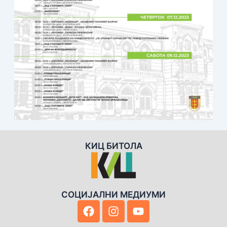
КИЦ БИТОЛА
СОЦИЈАЛНИ МЕДИУМИ
F
I
Y
a
n
o