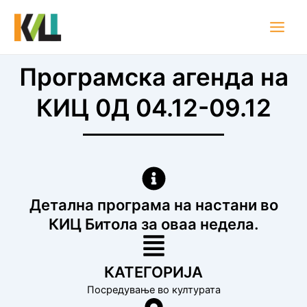
Skip
Main
to
Men
content
Програмска агенда на
КИЦ 0Д 04.12-09.12
Детална програма на настани во
КИЦ Битола за оваа недела.
КАТЕГОРИЈА
Посредување во културата