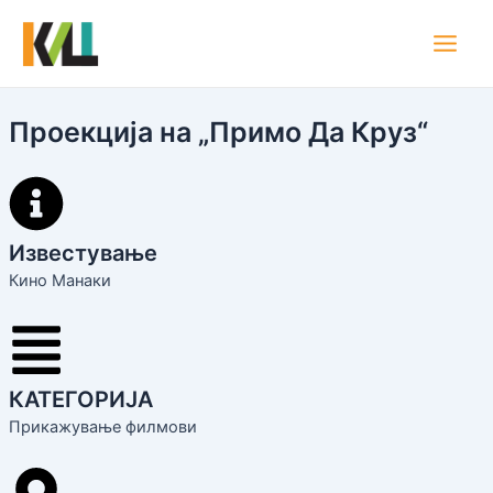
Skip
Main
to
Men
content
Проекција на „Примо Да Круз“
Известување
Кино Манаки
КАТЕГОРИЈА
Прикажување филмови