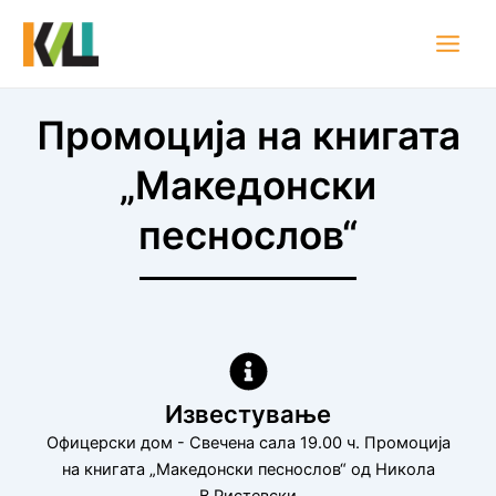
Skip
Main
to
Men
content
Промоција на книгата
„Македонски
песнослов“
Известување
Офицерски дом - Свечена сала 19.00 ч. Промоција
на книгата „Македонски песнослов“ од Никола