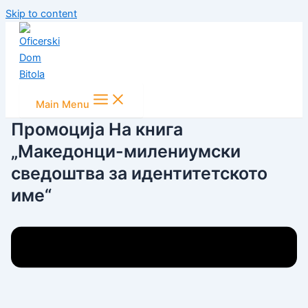
Skip to content
Main Menu
Промоција На книга
„Македонци-милениумски
сведоштва за идентитетското
име“