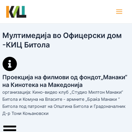
Skip
Main
to
Men
content
Мултимедија во Офицерски дом
-КИЦ Битола
Проекција на филмови од фондот„Манаки“
на Кинотека на Македонија
организација: Кино-видео клуб „Студио Милтон Манаки“
Битола и Комуна на Власите - армните „Браќа Манаки “
Битола под патронат на Општина Битола и Градоначалник
Д-р Тони Коњановски