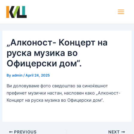
Skip
Post
Main
to
navigation
Men
content
„Алконост- Концерт на
руска музика во
Офицерски дом“.
By
admin
/
April 24, 2025
Ви доловуваме фото сведоштво за синоќешнот
префинет музички настан, насловен како „Алконост-
Концерт на руска музика во Офицерски дом“.
PREVIOUS
NEXT