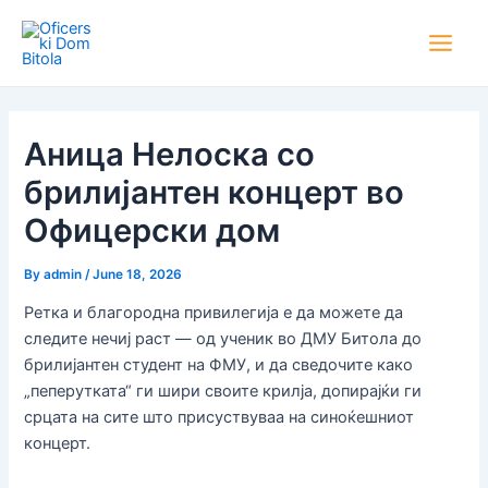
Skip
Post
Main
to
navigation
Men
content
Аница Нелоска со
брилијантен концерт во
Офицерски дом
By
admin
/
June 18, 2026
Ретка и благородна привилегија е да можете да
следите нечиј раст — од ученик во ДМУ Битола до
брилијантен студент на ФМУ, и да сведочите како
„пеперутката“ ги шири своите крилја, допирајќи ги
срцата на сите што присуствуваа на синоќешниот
концерт.