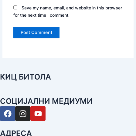
Save my name, email, and website in this browser
for the next time I comment.
КИЦ БИТОЛА
СОЦИЈАЛНИ МЕДИУМИ
F
I
Y
a
n
o
c
s
u
e
t
t
АДРЕСА