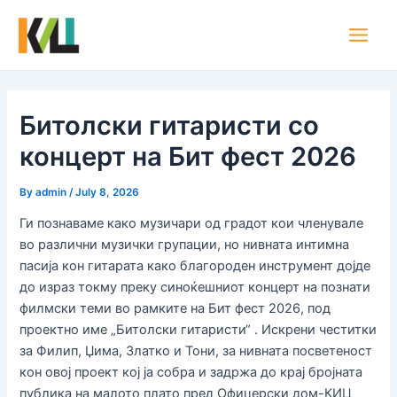
Skip
Post
Main
to
navigation
Men
content
Битолски гитаристи со
концерт на Бит фест 2026
By
admin
/
July 8, 2026
Ги познаваме како музичари од градот кои членувале
во различни музички групации, но нивната интимна
пасија кон гитарата како благороден инструмент дојде
до израз токму преку синоќешниот концерт на познати
филмски теми во рамките на Бит фест 2026, под
проектно име „Битолски гитаристи“ . Искрени честитки
за Филип, Џима, Златко и Тони, за нивната посветеност
кон овој проект кој ја собра и задржа до крај бројната
публика на малото плато пред Офицерски дом-КИЦ