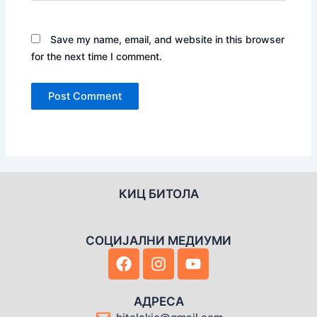
Save my name, email, and website in this browser
for the next time I comment.
КИЦ БИТОЛА
СОЦИЈАЛНИ МЕДИУМИ
F
I
Y
a
n
o
c
s
u
e
t
t
АДРЕСА