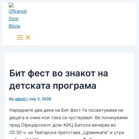
Main
Skip
Post
Menu
to
navigation
content
Бит фест во знакот на
детската програма
By
admin
/
July 3, 2026
Наредните два дена на Бит фест ѓи посветуваме на
децата и оние кои така се чуствуваат. Ве покануваме
пред Офицерскиот дом-КИЦ Битола вечерва во
20.30 ч. на Театарска претстава „Црвенкапа“ и утре