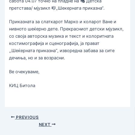
сабота 04.07 точно на пладне на 🎭 Детска
претстава/ мјузикл 🎼„Шекерната приказна“.
Приказната за слаткарот Марко и коларот Ване и
нивното шеќерно дете. Прекрасниот детски мјузикл,
со своја авторска музика и текст и колоритната
костимографија и сценографија, ја прават
,,Шеќерната приказна”, изворедна забава за сите
дечиња, но и за возрасни.
Ве очекуваме,
КИЦ Битола
PREVIOUS
NEXT