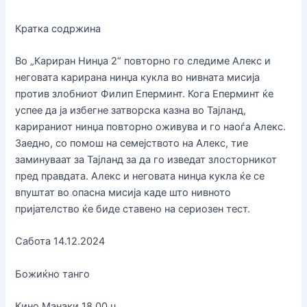
Кратка содржина
Во „Кариран Нинџа 2“ повторно го следиме Алекс и
неговата карирана нинџа кукла во нивната мисија
против злобниот Филип Еперминт. Кога Еперминт ќе
успее да ја избегне затворска казна во Тајланд,
карираниот нинџа повторно оживува и го наоѓа Алекс.
Заедно, со помош на семејството на Алекс, тие
заминуваат за Тајланд за да го изведат злосторникот
пред правдата. Алекс и неговата нинџа кукла ќе се
впуштат во опасна мисија каде што нивното
пријателство ќе биде ставено на сериозен тест.
Сабота 14.12.2024
Божиќно танго
Кино Манаки 18.00 ч.