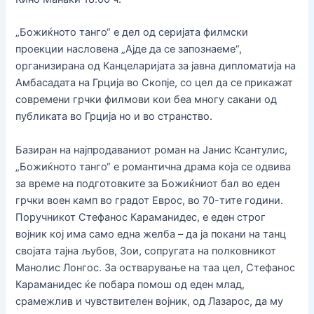
„Божиќното танго“ е дел од серијата филмски
проекции насловена „Ајде да се запознаеме“,
организирана од Канцеларијата за јавна дипломатија на
Амбасадата на Грција во Скопје, со цел да се прикажат
современи грчки филмови кои беа многу сакани од
публиката во Грција но и во странство.
Базиран на најпродаваниот роман на Јанис Ксантулис,
„Божиќното танго“ е романтична драма која се одвива
за време на подготовките за Божиќниот бал во еден
грчки воен камп во градот Еврос, во 70-тите години.
Поручникот Стефанос Караманидес, е еден строг
војник кој има само една желба – да ја покани на танц
својата тајна љубов, Зои, сопругата на полковникот
Манолис Лонгос. За остварување на таа цел, Стефанос
Караманидес ќе побара помош од еден млад,
срамежлив и чувствителен војник, од Лазарос, да му