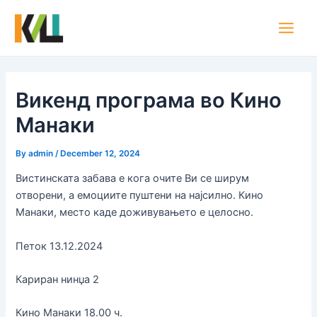
Skip
Post
Main
to
navigation
Men
content
Викенд програма во Кино
Манаки
By
admin
/
December 12, 2024
Вистинската забава е кога очите Ви се ширум
отворени, а емоциите пуштени на најсилно. Кино
Манаки, место каде доживувањето е целосно.
Петок 13.12.2024
Кариран нинџа 2
Кино Манаки 18.00 ч.