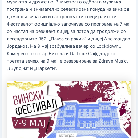
музиката и дружење. Внимателно одбрана музичка
програма и внимателно селектирана понуда на вина од
домашни винарии и гастрономски специјалитети.
Фестивалот официјално започнува со програма на 7 мај
со настап на резидент диџеј, за потоа да продолжи со
легендарните B52, „Пауза за ракија“ и диџеј Александар
Јорданов. На 8 мај возбудлива вечер со Lockdown,,
Камерен оркестар Битола и DJ Гоце Саф, додека
третата вечер, на 9 мај, е резервирана за Zdrave Music,
„Љубојна“ и „Паркети“.