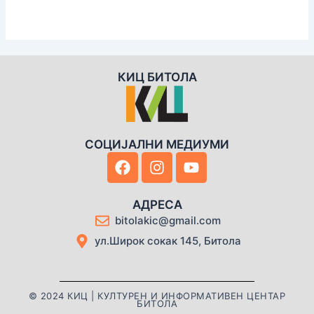
КИЦ БИТОЛА
СОЦИЈАЛНИ МЕДИУМИ
F
I
Y
a
n
o
c
s
u
e
t
t
АДРЕСА
b
a
u
bitolakic@gmail.com
o
g
b
ул.Широк сокак 145, Битола
o
r
e
k
a
m
© 2024 КИЦ | КУЛТУРЕН И ИНФОРМАТИВЕН ЦЕНТАР
БИТОЛА