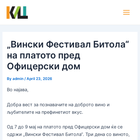
Skip
Post
Main
to
navigation
Men
content
„Вински Фестивал Битола“
на платото пред
Офицерски дом
By
admin
/
April 23, 2026
Во најава,
Добра вест за познавачите на доброто вино и
љубителите на префинетиот вкус.
Од 7 до 9 мај на платото пред Офицерски дом ќе се
одржи „Вински Фестивал Битола“. Три дена со виното,