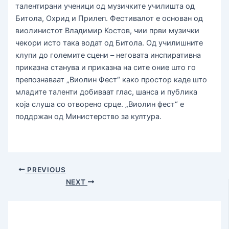
талентирани ученици од музичките училишта од
Битола, Охрид и Прилеп. Фестивалот е основан од
виолинистот Владимир Костов, чии први музички
чекори исто така водат од Битола. Од училишните
клупи до големите сцени – неговата инспиративна
приказна станува и приказна на сите оние што го
препознаваат „Виолин Фест“ како простор каде што
младите таленти добиваат глас, шанса и публика
која слуша со отворено срце. „Виолин фест“ e
поддржан од Министерство за култура.
PREVIOUS
NEXT