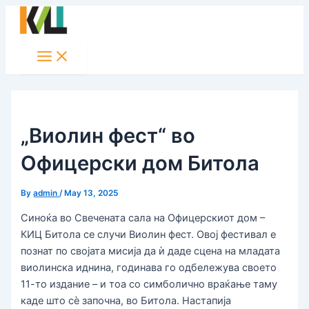
Main
Skip
Post
Menu
to
navigation
content
„Виолин фест“ во
Офицерски дом Битола
By
admin
/
May 13, 2025
Синоќа во Свечената сала на Офицерскиот дом –
КИЦ Битола се случи Виолин фест. Овој фестивал е
познат по својата мисија да ѝ даде сцена на младата
виолинска иднина, годинава го одбележува своето
11-то издание – и тоа со симболично враќање таму
каде што сè започна, во Битола. Настапија