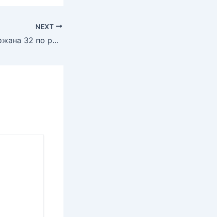
NEXT
Oдржана 32 по ред „Шопенова вечер“