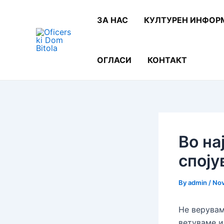
Skip
Post
to
navigation
ЗА НАС
КУЛТУРЕН ИНФОР
content
ОГЛАСИ
КОНТАКТ
Во на
споју
By
admin
/
Nov
Не верувам
ветуваме и