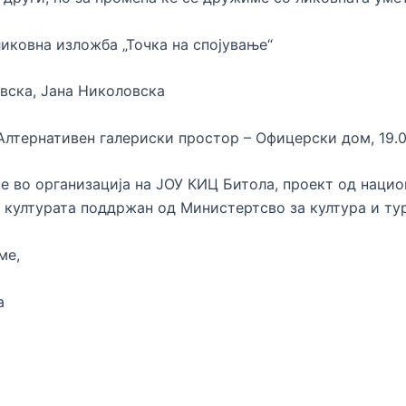
 ликовна изложба „Точка на спојување“
вска, Јана Николовска
, Алтернативен галериски простор – Офицерски дом, 19.0
е во организација на ЈОУ КИЦ Битола, проект од наци
 културата поддржан од Министертсво за култура и ту
ме,
а