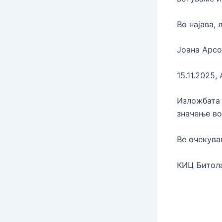
Во најава,
Јоана Арсо
15.11.2025
Изложбата 
значење во
Ве очекува
КИЦ Битол