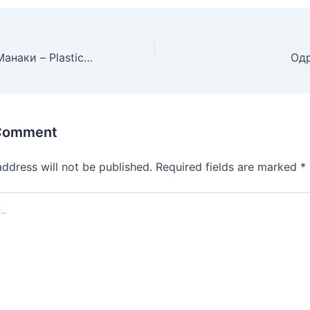
Во Кино Браќа Манаки – Plastic Fantastic — Битола размислува зелено
 Comment
address will not be published.
Required fields are marked
*