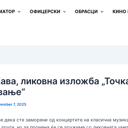
МАТОР
ОФИЦЕРСКИ
ОБРАСЦИ
КИНО
јава, ликовна изложба „Точк
вање“
ember 7, 2025
е дека сте заморени од концертите на класична музик
 други, но за промена ќе се дружиме со ликовната уме