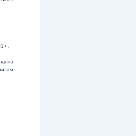
0 ч.
онално
ризам.