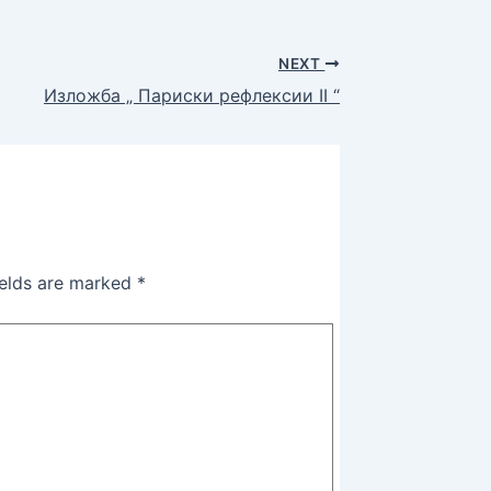
NEXT
Изложба „ Париски рефлексии II “
ields are marked
*