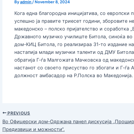
By
admin
/
November 8, 2024
Кога една благородна иницијатива, со европски 
успешно ја правите триесет години, зборовите н
македонско – полско пријателство и соработка „
Државното музичко училиште Битола, синоќа во
дом-КИЦ Битола, го реализираа 31-то издание на 
настапија млади музички таленти од ДМУ Битола
обратија Г-ѓа Малгожата Мачковска од македонск
настанот со своето присуство го збогати и Г-ѓа 
должност амбасадор на Р.Полска во Македонија.
PREVIOUS
Во Офицерски дом-Одржана панел дискусија „Прошир
Предизвици и можности“.