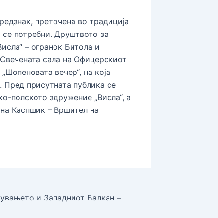
предзнак, преточена во традиција
е се потребни. Друштвото за
Висла“ – огранок Битола и
 Свечената сала на Офицерскиот
„Шопеновата вечер“, на која
. Пред присутната публика се
о-полското здружение „Висла“, а
Ана Каспшик – Вршител на
увањето и Западниот Балкан –