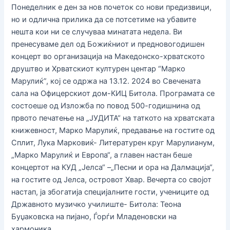
Понеделник е ден за нов почеток со нови предизвици,
но и одлична прилика да се потсетиме на убавите
нешта кои ни се случуваа минатата недела. Ви
пренесуваме дел од Божиќниот и предновогодишен
концерт во организација на Македонско-хрватското
друштво и Хрватскиот културен центар “Марко
Марулиќ”, кој се одржа на 13.12. 2024 во Свечената
сала на Офицерскиот дом-КИЦ Битола. Програмата се
состоеше од Изложба по повод 500-годишнина од
првото печатење на „ЈУДИТА“ на таткото на хрватската
книжевност, Марко Марулиќ, предавање на гостите од
Сплит, Лука Марковиќ- Литературен круг Марулианум,
„Марко Марулиќ и Европа“, а главен настан беше
концертот на КУД „Јелса“ –„Песни и ора на Далмација“,
на гостите од Јелса, островот Хвар. Вечерта со својот
настап, ја збогатија специјалните гости, учениците од
Државното музичко училиште- Битола: Теона
Буџаковска на пијано, Ѓорѓи Младеновски на
хармоника.