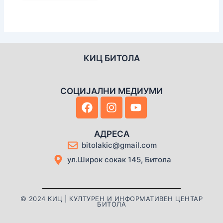
КИЦ БИТОЛА
СОЦИЈАЛНИ МЕДИУМИ
F
I
Y
a
n
o
c
s
u
e
t
t
АДРЕСА
b
a
u
bitolakic@gmail.com
o
g
b
ул.Широк сокак 145, Битола
o
r
e
k
a
m
© 2024 КИЦ | КУЛТУРЕН И ИНФОРМАТИВЕН ЦЕНТАР
БИТОЛА