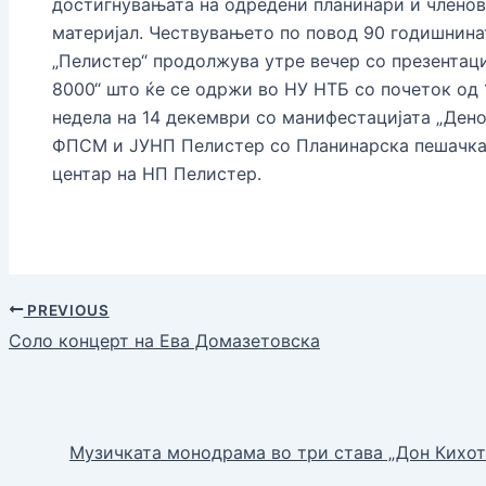
достигнувањата на одредени планинари и членов
материјал. Чествувањето по повод 90 годишнин
„Пелистер“ продолжува утре вечер со презентаци
8000“ што ќе се одржи во НУ НТБ со почеток од 
недела на 14 декември со манифестацијата „Дено
ФПСМ и ЈУНП Пелистер со Планинарска пешачка 
центар на НП Пелистер.
PREVIOUS
Соло концерт на Ева Домазетовска
Музичката монодрама во три става „Дон Кихот