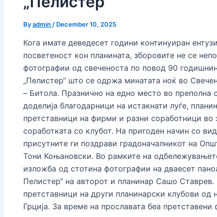
„Пелистер“
By
admin
/
December 10, 2025
Кога имате деведесет години континуиран ентузи
посветеност кон планината, зборовите не се непо
фотографии од свеченоста по повод 90 годишни
„Пелистер“ што се одржа минатата ноќ во Свече
– Битола. Празнично на едно место во преполна с
доделија благодарници на истакнати луѓе, плани
претставници на фирми и разни соработници во 
соработката со клубот. На пригоден начин со ви
присутните ги поздрави градоначалникот на Опш
Тони Коњановски. Во рамките на одбележувањет
изложба од стотина фотографии на дваесет паноа
Пелистер“ на авторот и планинар Сашо Ставрев. 
претставници на други планинарски клубови од н
Грција. За време на прославата беа претставени