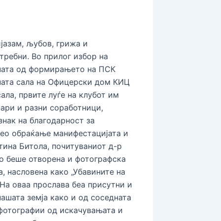
јазам, љубов, грижа и
требни. Во прилог избор на
ната од формирањето на ПСК
ната сала на Офицерски дом КИЦ
ала, првите луѓе на клубот им
нари и разни соработници,
знак на благодарност за
део обраќање манифестацијата и
тина Битола, почитуваниот д-р
о беше отворена и фотографска
, насловена како „Убавините на
На оваа прослава беа присутни и
ашата земја како и од соседната
 фотографии од искачувањата и