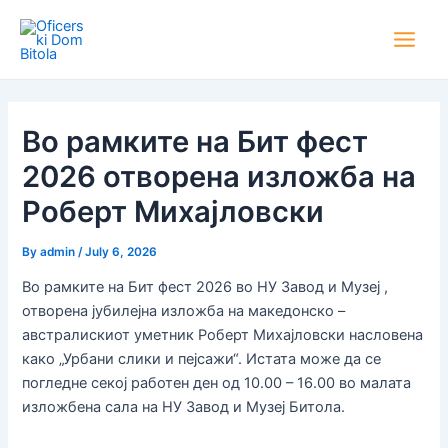
Skip
Post
Main
to
navigation
Men
content
Во рамките на Бит фест
2026 отворена изложба на
Роберт Михајловски
By
admin
/
July 6, 2026
Во рамките на Бит фест 2026 во НУ Завод и Музеј ,
отворена јубилејна изложба на македонско –
австралискиот уметник Роберт Михајловски насловена
како „Урбани слики и пејсажи“. Истата може да се
погледне секој работен ден од 10.00 – 16.00 во малата
изложбена сала на НУ Завод и Музеј Битола.