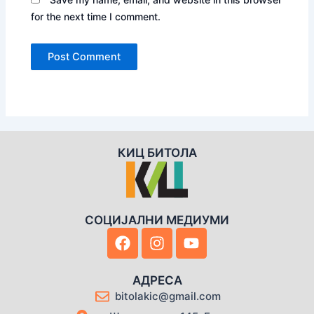
for the next time I comment.
КИЦ БИТОЛА
СОЦИЈАЛНИ МЕДИУМИ
F
I
Y
a
n
o
c
s
u
e
t
t
АДРЕСА
b
a
u
bitolakic@gmail.com
o
g
b