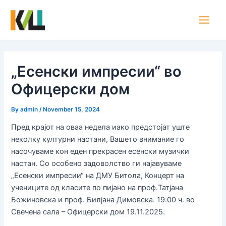
Skip
Post
Main
to
navigation
Men
content
„Есенски импресии“ во
Офицерски дом
By
admin
/
November 15, 2024
Пред крајот на оваа недела иако предстојат уште
неколку културни настани, Вашето внимание го
насочуваме кон еден прекрасен есенски музички
настан. Со особено задоволство ги најавуваме
„Есенски импресии“ на ДМУ Битола, Концерт на
учениците од класите по пијано на проф.Татјана
Божиновска и проф. Билјана Димовска. 19.00 ч. во
Свечена сала – Офицерски дом 19.11.2025.