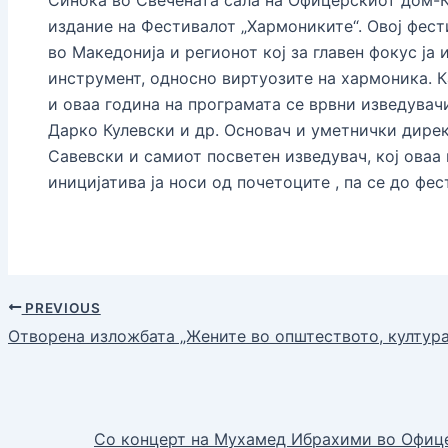
издание на Фестивалот „Хармониките“. Овој фест
во Македонија и регионот кој за главен фокус ја
инструмент, односно виртуозите на хармоника. К
и оваа година на програмата се врвни изведувач
Дарко Кулевски и др. Основач и уметнички дире
Савевски и самиот посветен изведувач, кој оваа
иницијатива ја носи од почетоците , па се до фес
PREVIOUS
Отворена изложбата „Жените во општеството, култура
Со концерт на Мухамед Ибрахими во Офиц