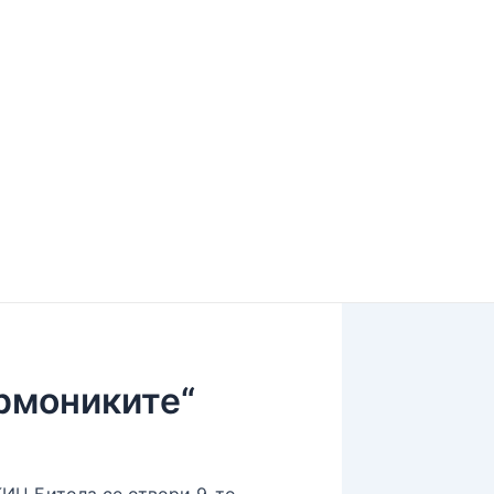
рмониките“
КИЦ Битола се отвори 9-то