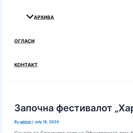
АРХИВА
ОГЛАСИ
КОНТАКТ
Започна фестивалот „Ха
By
admin
/
July 16, 2024
Синоќа во Свечената сала на Офицерскиот дом-