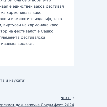
ивал е единствен ваков фестивал
 има хармониката како
ако и изминатите изданија, така
и, виртуози на хармоника како
ктор на фестивалот е Сашко
 племенита фестивалска
тивалска зрелост.
та и науката“
NEXT
ерскиот дом започна Локум фест 2024