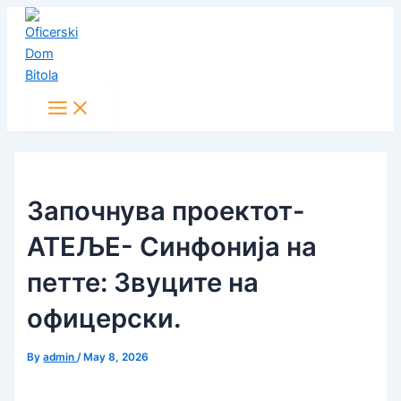
Main
Skip
Post
Menu
to
navigation
content
Започнува проектот-
АТЕЉЕ- Синфонија на
петте: Звуците на
офицерски.
By
admin
/
May 8, 2026