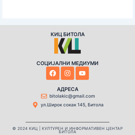
КИЦ БИТОЛА
СОЦИЈАЛНИ МЕДИУМИ
F
I
Y
a
n
o
c
s
u
e
t
t
АДРЕСА
b
a
u
bitolakic@gmail.com
o
g
b
ул.Широк сокак 145, Битола
o
r
e
k
a
m
© 2024 КИЦ | КУЛТУРЕН И ИНФОРМАТИВЕН ЦЕНТАР
БИТОЛА