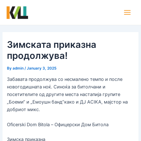
Skip
Post
Main
to
navigation
Men
content
Зимската приказна
продолжува!
By
admin
/
January 3, 2025
Забавата продолжува со несмалено темпо и после
новогодишната ноќ. Синоќа за битолчани и
посетителите од другите места настапија групите
„Боеми“ и „Емоушн банд“како и ДЈ ACIKA, мајстор на
добриот микс.
Oficerski Dom Bitola – Офицерски Дом Битола
Зимска приказна