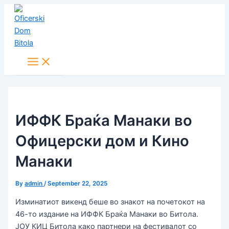
Main
Skip
Post
Menu
to
navigation
content
ИФФК Браќа Манаки во
Офицерски дом и Кино
Манаки
By
admin
/
September 22, 2025
Изминатиот викенд беше во знакот на почетокот на
46-то издание на ИФФК Браќа Манаки во Битола.
ЈОУ КИЦ Битола како партнери на фестивалот со