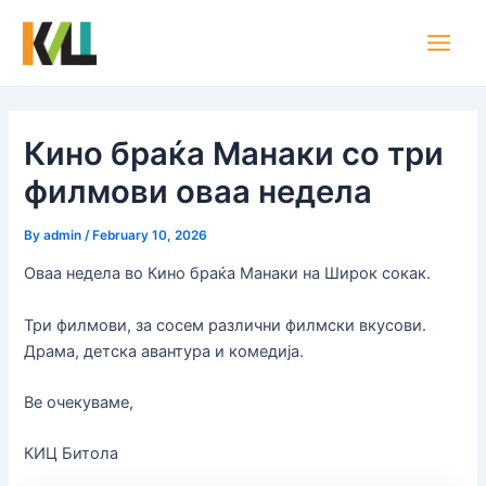
Skip
Post
Main
to
navigation
Men
content
Кино браќа Манаки со три
филмови оваа недела
By
admin
/
February 10, 2026
Оваа недела во Кино браќа Манаки на Широк сокак.
Три филмови, за сосем различни филмски вкусови.
Драма, детска авантура и комедија.
Ве очекуваме,
КИЦ Битола