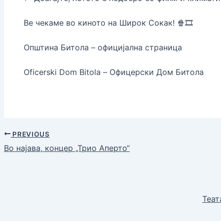
Ве чекаме во киното на Широк Сокак! 🍿🎞️
Општина Битола – официјална страница
Oficerski Dom Bitola – Офицерски Дом Битола
PREVIOUS
Во најава, концер „Трио Аперто“
Теат