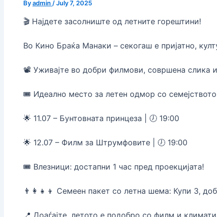
By
admin
/
July 7, 2025
🎬 Најдете засолниште од летните горештини!
Во Кино Браќа Манаки – секогаш е пријатно, култ
📽️ Уживајте во добри филмови, совршена слика и
🎟️ Идеално место за летен одмор со семејството
🌟 11.07 – Бунтовната принцеза | 🕖 19:00
🌟 12.07 – Филм за Штрумфовите | 🕖 19:00
🎟️ Влезници: достапни 1 час пред проекцијата!
👨‍👩‍👧‍👦 Семеен пакет со летна шема: Купи 3, до
📍 Доаѓајте, летото е подобро со филм и климатиз