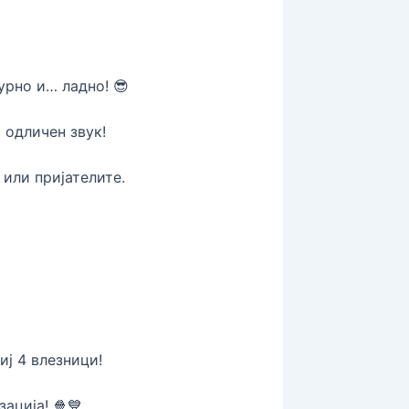
урно и… ладно! 😎
 одличен звук!
 или пријателите.
биј 4 влезници!
ација! 🍿💙