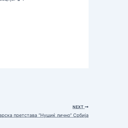
NEXT
арска претстава “Нушиќ лично“ Србија