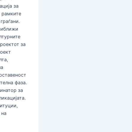
ација за
о рамките
граѓани.
приближи
ултурните
проектот за
роект
лта,
на
поставеност
телна фаза.
инатор за
ликацијата.
итуции,
 на