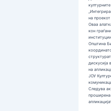
културните
„Интегрира
на проекот
Oваа алатк
кон граѓан
институции
Општина Би
координато
структурат
дискусија 
на апликац
ЈОУ Култур
комуникаци
Следува ак
проширена 
апликација