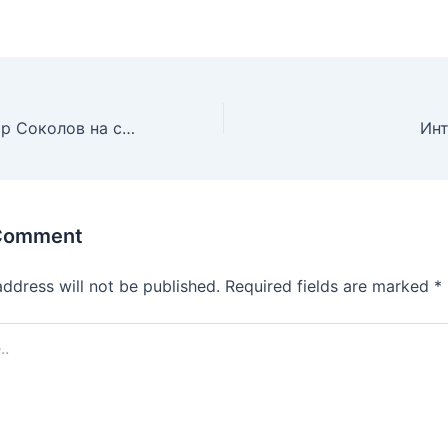
Концерт на Лазар Соколов на саксофон и Емилија Кабранова – Филипова, пијано
 Comment
address will not be published.
Required fields are marked
*