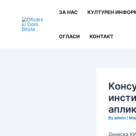
Skip
Post
to
navigation
ЗА НАС
КУЛТУРЕН ИНФОР
content
ОГЛАСИ
КОНТАКТ
Консу
инсти
аплик
By
admin
/
May
Денеска КИ