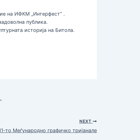
ие на ИФКМ „Интерфест“ .
задоволна публика.
лтурната историја на Битола.
.
NEXT
11-то Меѓународно графичко тријанале