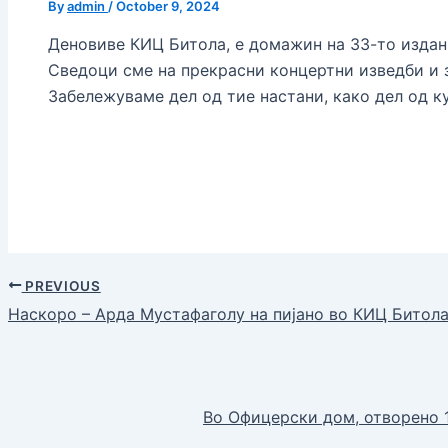
By
admin
/
October 9, 2024
Деновиве КИЦ Битола, е домажин на 33-то издан
Сведоци сме на прекрасни концертни изведби и 
Забележуваме дел од тие настани, како дел од ку
PREVIOUS
Наскоро – Арда Мустафаголу на пијано во КИЦ Битола
Во Офицерски дом, отворено 