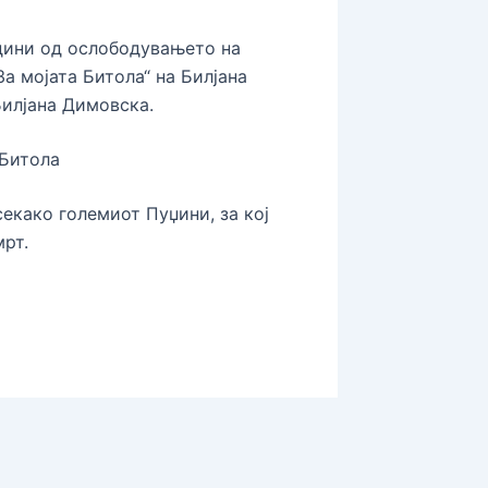
дини од ослободувањето на
За мојата Битола“ на Билјана
Билјана Димовска.
 Битола
екако големиот Пуџини, за кој
рт.