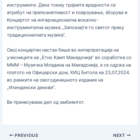
инструменти. Дека токму трајните вредности се
атрибут на препознатливост и поврзување, зборува и
Концертот на интернационална вокално-
инструментална музика „Запознајте го светот преку
традиционалната музика“.
Овој концертен настан беше во интерпретација на
учесниците на „Етно Камп Македонија“ во соработка со
МММ – Музичка Младина на Македонија, а се одржа на
платото на Офицерски дом, КИЦ Битола на 23,07,2024.
во рамките на овогодинешното издание на
„Илинденски денови“.
Ви пренесуваме дел од амбиентот.
PREVIOUS
NEXT