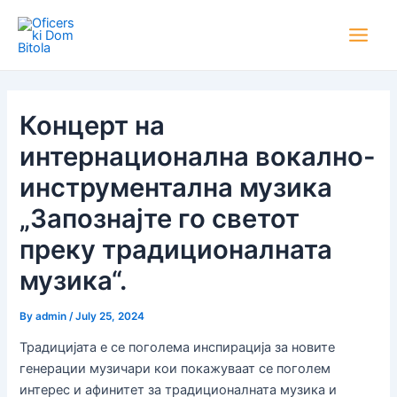
Skip
Post
Main
to
navigation
Men
content
Концерт на
интернационална вокално-
инструментална музика
„Запознајте го светот
преку традиционалната
музика“.
By
admin
/
July 25, 2024
Традицијата е се поголема инспирација за новите
генерации музичари кои покажуваат се поголем
интерес и афинитет за традиционалната музика и