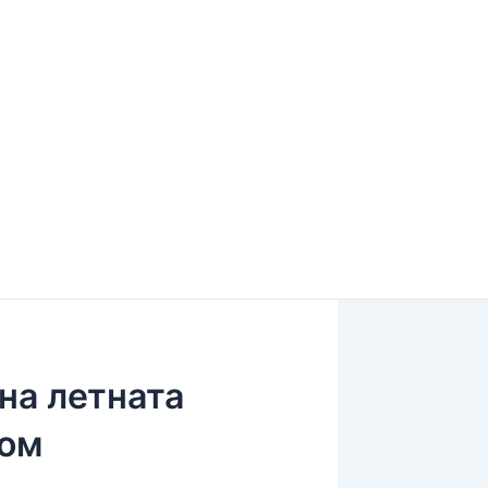
на летната
дом