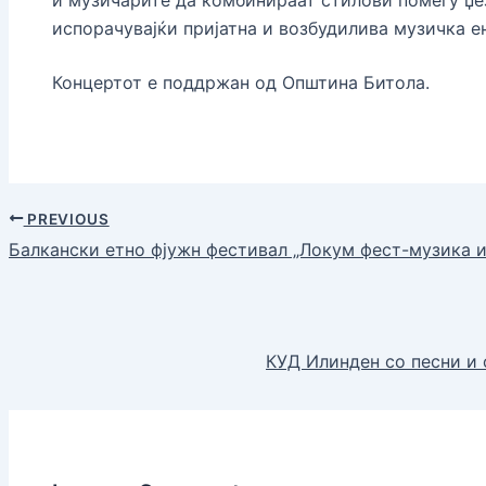
испорачувајќи пријатна и возбудилива музичка ен
Концертот е поддржан од Општина Битола.
PREVIOUS
Балкански етно фјужн фестивал „Локум фест-музика и
КУД Илинден со песни и