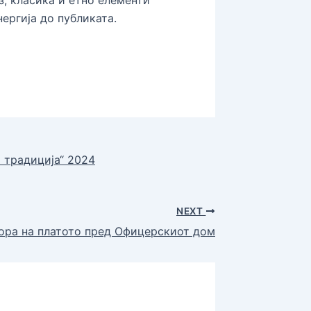
ергија до публиката.
 традиција“ 2024
NEXT
 ора на платото пред Офицерскиот дом