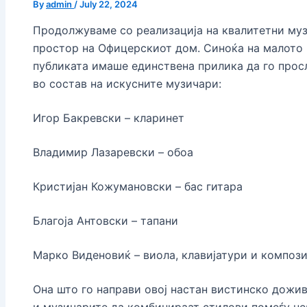
By
admin
/
July 22, 2024
Продолжуваме со реализација на квалитетни муз
простор на Офицерскиот дом. Синоќа на малото
публиката имаше единствена прилика да го прос
во состав на искусните музичари:
Игор Бакревски – кларинет
Владимир Лазаревски – обоа
Кристијан Кожумановски – бас гитара
Благоја Антовски – тапани
Марко Виденовиќ – виола, клавијатури и композ
Она што го направи овој настан вистинско дожи
и музичарите да комбинираат стилови помеѓу џез