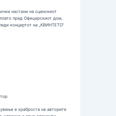
ички настани на сценскиот
 плато пред Офицерскиот дом,
леди концертот на „КВИНТЕТО“
итор
вување е храброста на авторите
, класика и етно елементи