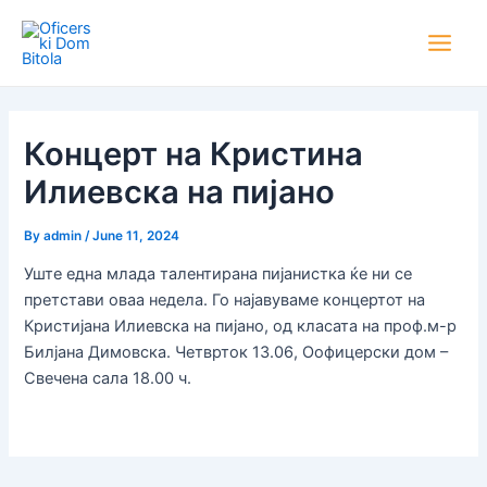
Skip
Post
Main
to
navigation
Men
content
Концерт на Кристина
Илиевска на пијано
By
admin
/
June 11, 2024
Уште една млада талентирана пијанистка ќе ни се
претстави оваа недела. Го најавуваме концертот на
Кристијана Илиевска на пијано, од класата на проф.м-р
Билјана Димовска. Четврток 13.06, Оофицерски дом –
Свечена сала 18.00 ч.