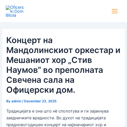
Skip
Post
Main
to
navigation
Men
content
Концерт на
Мандолинскиот оркестар и
Мешаниот хор „Стив
Наумов“ во преполната
Свечена сала на
Офицерски дом.
By
admin
/
December 23, 2025
Традицијата е она што нѐ сполотува и ги зајакнува
заедничките вредности. Во духот на традицијата
предновогодишен концерт на најзначајниот хор и