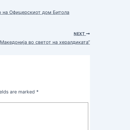
то на Офицерскиот дом Битола
NEXT
Македонија во светот на хералдиката“
ields are marked
*