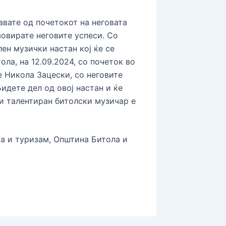
авате од почетокот на неговата
мовирате неговите успеси. Со
ен музички настан кој ќе се
ла, на 12.09.2024, со почеток во
е Никола Зацески, со неговите
Бидете дел од овој настан и ќе
 и талентиран битолски музичар е
а и туризам, Општина Битола и