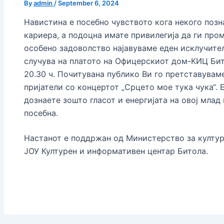
By
admin
/
September 6, 2024
Навистина е посебно чувството кога некого позн
кариера, а подоцна имате привилегија да ги про
особено задоволство најавуваме еден исклучител
случува на платото на Офицерскиот дом-КИЦ Бито
20.30 ч. Почитувана публико Ви го претставувам
пријатели со концертот „Срцето мое тука чука“. 
дознаете зошто гласот и енергијата на овој млад
посебна.
Настанот е поддржан од Министерство за култур
ЈОУ Културен и информативен центар Битола.