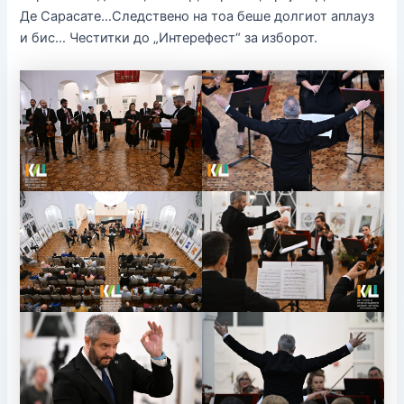
Де Сарасате…Следствено на тоа беше долгиот аплауз
и бис… Честитки до „Интерефест“ за изборот.