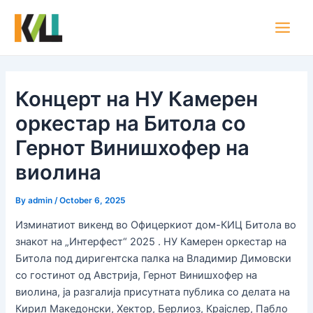
Skip
Post
Main
to
navigation
Men
content
Концерт на НУ Камерен
оркестар на Битола со
Гернот Винишхофер на
виолина
By
admin
/
October 6, 2025
Изминатиот викенд во Офицеркиот дом-КИЦ Битола во
знакот на „Интерфест“ 2025 . НУ Камерен оркестар на
Битола под диригентска палка на Владимир Димовски
со гостинот од Австрија, Гернот Винишхофер на
виолина, ја разгалија присутната публика со делата на
Кирил Македонски, Хектор, Берлиоз, Крајслер, Пабло