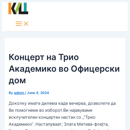
Main
Skip
Post
Menu
to
navigation
content
Концерт на Трио
Академико во Офицерски
дом
By
admin
/
June 4, 2024
Доколку имате дилема каде вечерва, дозволете да
Ви помогнеме во изборот.Ви најавуваме
исклучителен концертен настан со „“Трио
Академико“. Настапуваат; Злата Митева-флејта,