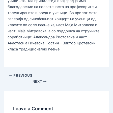
училиште. Таа привилегија овој град ја има
благодарение на посветеноста на професорите и
талентираните и вредни ученици. Во прилог фото
галерија од синоќешниот концерт на ученици од
класите по соло пеење кај наст.Маја Митровска и
наст. Маја Митровска, а со поддршка на стручните
соработници: Александра Ристовска и наст.
Анастасија Гичевска. Гостин – Виктор Крстевски,
класа традиционално пеење.
PREVIOUS
NEXT
Leave a Comment