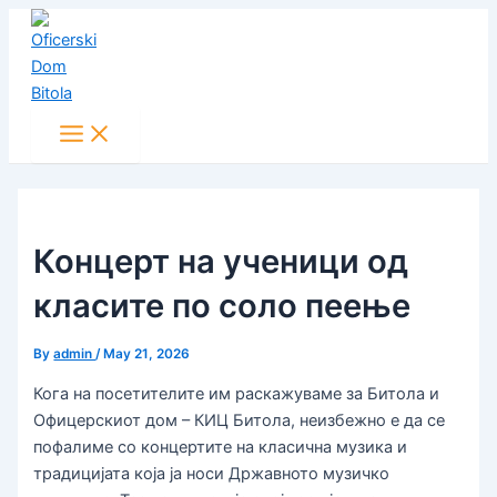
Main
Skip
Post
Menu
to
navigation
content
Концерт на ученици од
класите по соло пеење
By
admin
/
May 21, 2026
Кога на посетителите им раскажуваме за Битола и
Офицерскиот дом – КИЦ Битола, неизбежно е да се
пофалиме со концертите на класична музика и
традицијата која ја носи Државното музичко