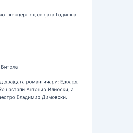
иот концерт од својата Годишна
 Битола
д двајцата романтичари: Едвард
 ќе настапи Антонио Илиоски, а
маестро Владимир Димовски.