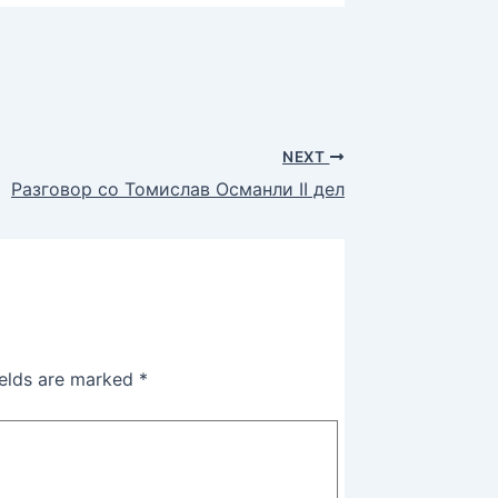
NEXT
Разговор со Томислав Османли II дел
ields are marked
*