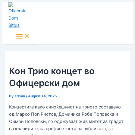
Main
Skip
Post
Menu
to
navigation
content
Кон Трио концет во
Офицерски дом
By
admin
/
August 14, 2025
Концертите како синоќешниот на триото составено
од Марко Поп Ристов, Доминика Робе Поповска и
Симон Поповски, го одржуваат жив митот за градот
на клавирите, за префинетоста на публиката, за