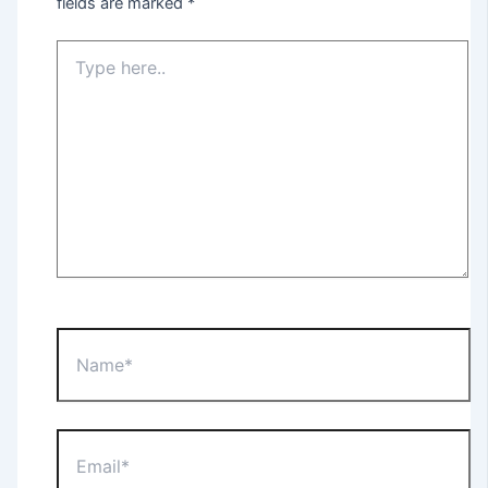
fields are marked
*
Type
here..
Name*
Email*