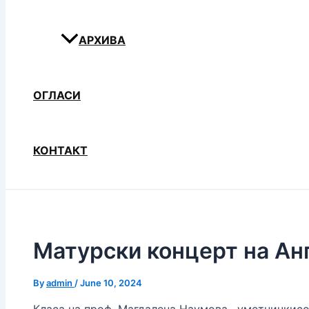
АРХИВА
ОГЛАСИ
КОНТАКТ
Матурски концерт на Ан
By
admin
/
June 10, 2024
Класа на проф. Магдалена Наумова , уметничкис