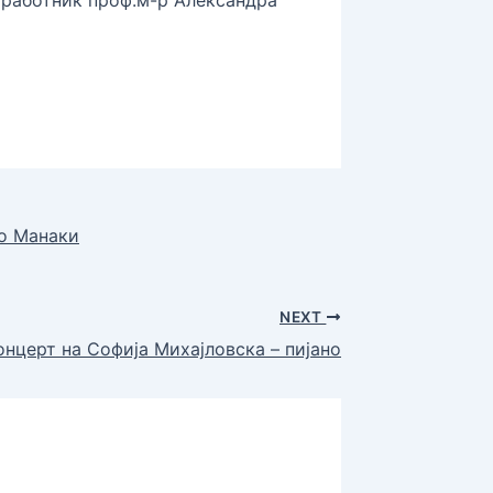
но Манаки
NEXT
нцерт на Софија Михајловска – пијано