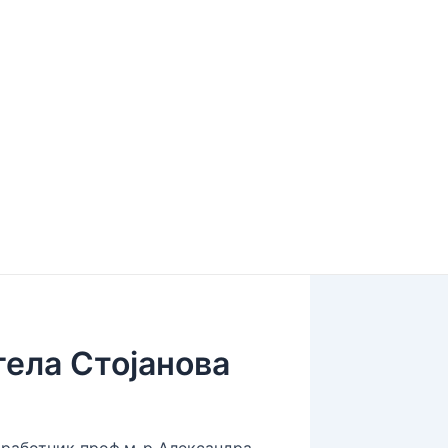
гела Стојанова
оработник проф.м-р Александра