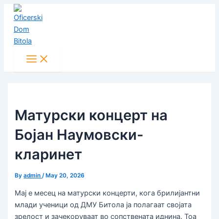
Main
Skip
Post
Menu
to
navigation
content
Матурски концерт на
Бојан Наумовски-
кларинет
By
admin
/
May 20, 2026
Мај е месец на матурски концерти, кога брилијантни
млади ученици од ДМУ Битола ја полагаат својата
зрелост и зачекоруваат во сопствената иднина. Тоа