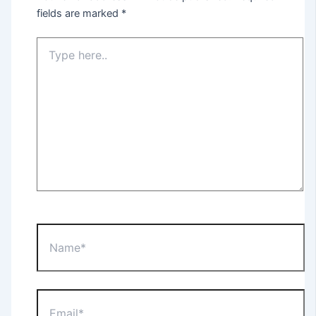
fields are marked
*
Type
here..
Name*
Email*