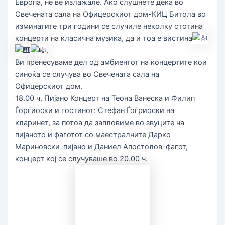
Европа, не ве излажале. Ако слушнете дека во
Свечената сала на Офицерскиот дом-КИЦ Битола во
изминатите три години се случиле неколку стотина
концерти на класична музика, да и тоа е вистина
.
Ви пренесуваме дел од амбиентот на концертите кои
синоќа се случува во Свечената сала на
Офицерскиот дом.
18.00 ч, Пијано Концерт на Теона Ванеска и Филип
Ѓорѓиоски и гостинот: Стефан Ѓоѓриоски на
кларинет, за потоа да запловиме во звуците на
пијаното и фаготот со маестралните Дарко
Мариновски-пијано и Даниел Апостолов-фагот,
концерт кој се случуваше во 20.00 ч.