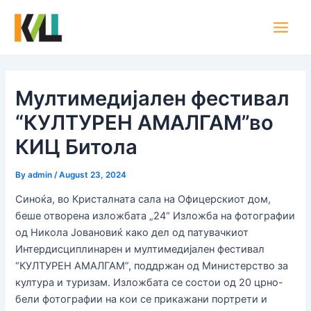
Skip
Post
Main
to
navigation
Men
content
Мултимедијален фестивал
“КУЛТУРЕН АМАЛГАМ”во
КИЦ Битола
By
admin
/
August 23, 2024
Синоќа, во Кристалната сала на Офицерскиот дом,
беше отворена изложбата „24“ Изложба на фотографии
од Никола Јовановиќ како дел од патувачкиот
Интердисциплинарен и мултимедијален фестивал
“КУЛТУРЕН АМАЛГАМ”, поддржан од Министерство за
култура и туризам. Изложбата се состои од 20 црно-
бели фотографии на кои се прикажани портрети и