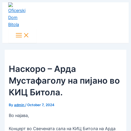
Main
Skip
Post
Menu
to
navigation
content
Наскоро – Арда
Мустафаголу на пијано во
КИЦ Битола.
By
admin
/
October 7, 2024
Во најава,
Концерт во Свечената сала на КИЦ Битола на Арда